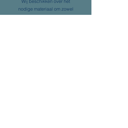
Wij beschikken over het
nodige materiaal om zowel
kleine als grote grond- en
afbraakwerken tot een goed
einde te brengen. Zo hebben
wij bijvoorbeeld rupskranen
van 3,5 ton tot 40 ton,
voorzien van een crusher,
sorteergrijper, Montabert
sloophamer. We hebben ook
kranen in huis voorzien van
een laser en gps-systeem.
Bovendien zorgen wij met
onze eigen professionele
transportmiddelen -
opleggers en tractoren - voor
de aan- en afvoer van alle