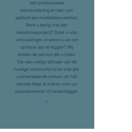
een professionele
dienstverlening en een ruim
aanbod aan kwalitatieve werken.
Bent u bezig met een
nieuwbouwproject? Staat u voor
verbouwingen of wenst u uw tuin
opnieuw aan te leggen? Wij
bieden de service die u zoekt.
Van een veilige afbraak van de
huidige constructie tot en met alle
voorbereidende werken om het
perceel klaar te maken voor uw
bouwaannemer of tuinaanlegger.