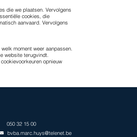
kies die we plaatsen. Vervolgens
ssentiële cookies, die
omatisch aanvaard. Vervolgens
er welk moment weer aanpassen.
de website terugvindt.
e cookievoorkeuren opnieuw
050 32 15 00
bvba.marc.huys@telenet.be