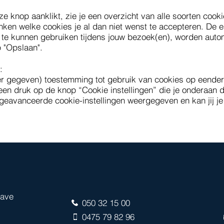
deze knop aanklikt, zie je een overzicht van alle soorten coo
inken welke cookies je al dan niet wenst te accepteren. De e
e te kunnen gebruiken tijdens jouw bezoek(en), worden aut
p "Opslaan".
g:
der gegeven) toestemming tot gebruik van cookies op eend
een druk op de knop “Cookie instellingen” die je onderaan 
eavanceerde cookie-instellingen weergegeven en kan jij j
tave
050 32 15 00
0475 79 82 96