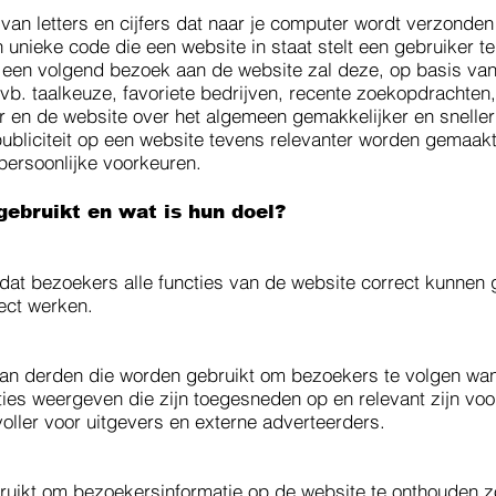
 van letters en cijfers dat naar je computer wordt verzonde
 unieke code die een website in staat stelt een gebruiker t
j een volgend bezoek aan de website zal deze, op basis van
b. taalkeuze, favoriete bedrijven, recente zoekopdrachten,
r en de website over het algemeen gemakkelijker en sneller
ubliciteit op een website tevens relevanter worden gemaak
persoonlijke voorkeuren.
gebruikt en wat is hun doel?
odat bezoekers alle functies van de website correct kunnen
rect werken.
van derden die worden gebruikt om bezoekers te volgen wan
ies weergeven die zijn toegesneden op en relevant zijn voo
oller voor uitgevers en externe adverteerders.
ruikt om bezoekersinformatie op de website te onthouden zo